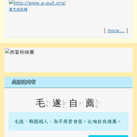
華文戒菸網
[
more...
]
左邊區域內容
成語隨時背
毛
遂
自
薦
ㄙ
ㄐ
ㄇ
ˊ
ˋ
ㄗ
ˋ
ˋ
ㄨ
ㄧ
ㄠ
ㄟ
ㄢ
毛遂，戰國趙人，為平原君食客。比喻自我推薦。