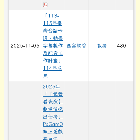
下載：子計畫2-3本土語言教學及意識提升
「113-
115年臺
灣台語卡
通、動畫
2025-11-05
字幕製作
西富網管
教務
480
及配音工
作計畫」
114年成
果
2025年
「【武營
看表演】
劇場偵探
出任務」
PaGamO
線上遊戲
平台任