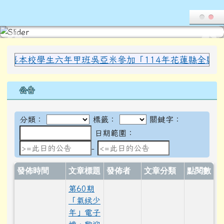
導覽列
花蓮縣光復鄉西富國民小學全球資
跳至主內容區
頁尾區域
上中區域內容
本校學生六年甲班吳亞米參加「114年花蓮縣全縣暨社區全
公告
分類：
標籤：
關鍵字：
日期範圍：
日期範圍：
-
發佈時間
文章標題
發佈者
文章分類
點閱數
第60期
「氣候少
年」電子