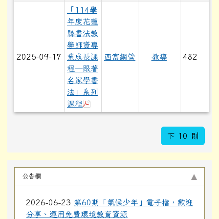
「114學
年度花蓮
縣書法教
學師資專
2025-09-17
業成長課
西富網管
教導
482
程─跟著
名家學書
法」系列
下載：「114學年度花蓮縣書法教學
課程
下 10 則
公告欄
2026-06-23
第60期「氣候少年」電子檔，歡迎
分享、運用免費環境教育資源