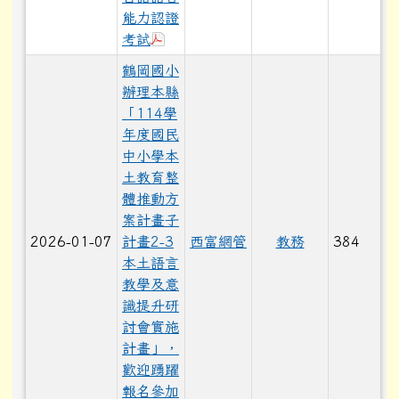
能力認證
下載：轉知鼓勵高級中等以下學校教師
考試
鶴岡國小
辦理本縣
「114學
年度國民
中小學本
土教育整
體推動方
案計畫子
2026-01-07
計畫2-3
西富網管
教務
384
本土語言
教學及意
識提升研
討會實施
計畫」，
歡迎踴躍
報名參加