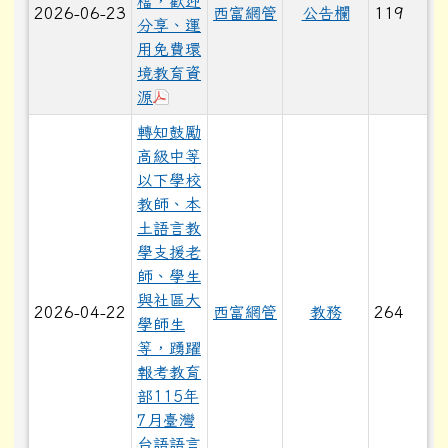
檔，歡迎
2026-06-23
西富網管
公告欄
119
分享、運
用免費環
境教育資
下載：0618001A00_ATTCH1.pdf
源
轉知鼓勵
高級中等
以下學校
教師、本
土語言教
學支援老
師、學生
與社區大
2026-04-22
西富網管
教務
264
學師生
等，踴躍
報考教育
部115年
7月臺灣
台語語言