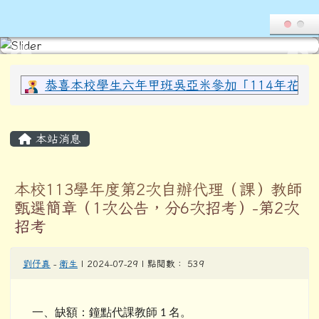
導覽列
花蓮縣光復鄉西富國民小學全球資
跳至主內容區
頁尾區域
上中區域內容
恭喜本校學生六年甲班吳亞米參加「114年花蓮縣
主內容區域
本站消息
本校113學年度第2次自辦代理（課）教師
甄選簡章（1次公告，分6次招考）-第2次
招考
劉伃真
-
衛生
| 2024-07-29 | 點閱數： 539
一、缺額：鐘點代課教師
名。
1