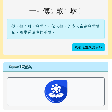
一
傅
眾
咻
ㄓ
ㄒ
ㄈ
ㄧ
ˋ
ˋ
ㄨ
ㄧ
ㄨ
ㄥ
ㄡ
傅，教；咻，喧鬧；一個人教，許多人在旁喧鬧擾
亂。喻學習環境的重要。
觀看完整成語資料
右邊區域內容
OpenID登入