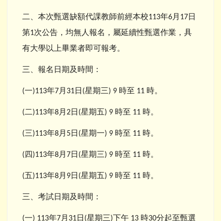
二、本次甄選缺額代課教師前經本校
年
月
日
113
6
17
第
次公告，均無人報名，屬延續性甄選作業，具
1
有大學以上畢業者即可報考。
三、報名日期及時間：
一
年
月
日
星期三
時至
時。
(
)113
7
31
(
) 9
11
二
年
月
日
星期五
時至
時。
(
)113
8
2
(
) 9
11
三
年
月
日
星期一
時至
時。
(
)113
8
5
(
) 9
11
四
年
月
日
星期三
時至
時。
(
)113
8
7
(
) 9
11
五
年
月
日
星期五
時至
時。
(
)113
8
9
(
) 9
11
三、考試日期及時間：
一
年
月
日
星期三
下午
時
分起至甄選
(
) 113
7
31
(
)
13
30