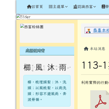
導覽列
跳至主內容區
花蓮縣光復鄉西富國民小
回首頁
主選單
認識西富
頁尾區域
左邊區域內容
上中區
恭喜本
主內容
本站消息
成語隨時背
113
櫛
風
沐
雨
ㄐ
ㄈ
ㄇ
ˊ
ˋ
ㄩ
ˇ
ㄧ
ㄥ
ㄨ
ㄝ
櫛，梳理頭髮；沐，洗
利用實際的行動
頭；以風梳髮，以雨洗
頭；形容不避風雨，奔
波勞頓。