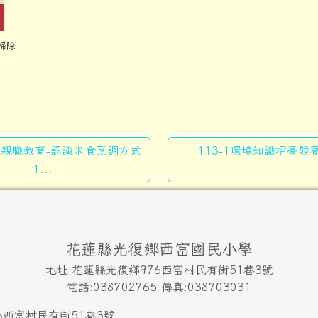
大掃除
-2-親職教育-認識米食烹調方式
113-1環境知識擂臺競賽.
1...
花蓮縣光復鄉西富國民小學
地址:花蓮縣光復鄉976西富村民有街51巷3號
電話:038702765 傳真:038703031
6西富村民有街51巷3號