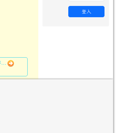
登入
..