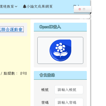
環境教育
小論文成果網頁
登入
右邊區域內容
OpenID登入
合運動會」於國小女子組 60 公尺田徑項目 榮獲 決賽
7 / 點閱數： 898
會員登錄
帳號
密碼