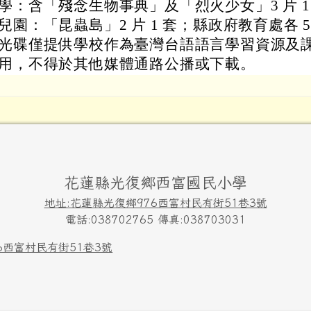
學：含「殘念生物事典」及「烈火少女」3 片 1
兒園：「昆蟲島」2 片 1 套；縣政府教育處各 
光碟僅提供學校作為臺灣台語語言學習資源及
用，不得於其他媒體通路公播或下載。
花蓮縣光復鄉西富國民小學
地址:花蓮縣光復鄉976西富村民有街51巷3號
電話:038702765 傳真:038703031
6西富村民有街51巷3號