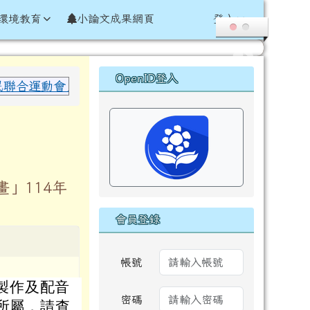
環境教育
小論文成果網頁
登入
右邊區域內容
OpenID登入
合運動會」於國小女子組 60 公尺田徑項目 榮獲 決賽
畫」114年
會員登錄
帳號
幕製作及配音
密碼
知所屬，請查