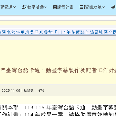
學全球資訊網
學習資源
教學活動
課程計畫
資訊政策
域內容
校學生六年甲班吳亞米參加「114年花蓮縣全縣暨社區全民聯
區域
115年臺灣台語卡通、動畫字幕製作及配音工作計
| 2025-11-05 | 點閱數： 476
有關本部「113-115 年臺灣台語卡通、動畫字
工作計畫」114 年成果一案，請協助廣宣並轉