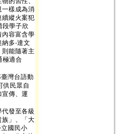
生物的習性、
親一樣成為消
連續縱火案犯
階段學子欣
情內容富含學
納多‧達文
」則能隨著主
通極適合
育部臺灣台語動
可供民眾自
加宣傳、運
學代發至各級
貴族」、「大
公立國民小