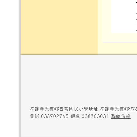
頁尾區域內容
花蓮縣光復鄉西富國民小學
地址:花蓮縣光復鄉97
電話:038702765 傳真:038703031
聯絡信箱