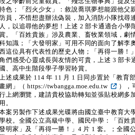
段之學齡前兒童觀賞。「殘念生物事典」提及
特色；「烈火少女」：敘說喬琪夢想能跟他父
防員，不惜想盡辦法偽裝，加入消防小隊找尋
人，以追尋他的夢想！上述 2 部卡通適合小學
賞。「百姓貴族」涉及農業、畜牧業領域，劇
科知識；「大發明家」可用不同的面向了解李奧
西這位具有代表性的歷史人物；「再得一勝！
角們感受心靈成長與友情的可貴，上述 3 部卡
國、高中生階段學子學習聆賞。
上述成果於 114 年 11 月 1 日同步置於「教
畫網」（ https://twbangga.moe.edu.tw
），
行上網瀏覽，建請貴校協助轉知並張貼校網多
用。
本案另製作下述成果光碟將由國立臺中教育大
學校。全國公立高級中學、國民中學：「百姓
發明家」及「再得一勝！」4 片 1 套。；全國