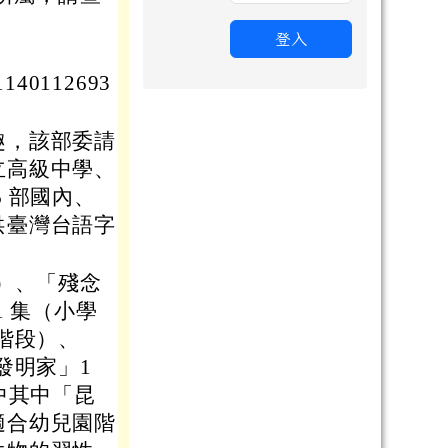
登入
40112693
趣，該部委請
立高級中學、
 部國內、
供臺灣台語字
）、「殘念
 集（小學
階段）、
發明家」1
中其中「昆
適合幼兒園階