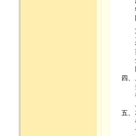
四、
五、