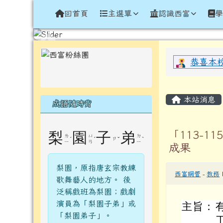
導覽列
跳至主內容區
花蓮縣光復鄉西富國民小
回首頁
主選單
認識西富
頁尾區域
左邊區域內容
上中區
恭喜本
主內容
本站消息
成語隨時背
「113-
梨
園
子
弟
ㄌ
ㄩ
ㄉ
ˊ
ˊ
ㄗ
ˇ
ˋ
ㄧ
ㄢ
ㄧ
成果
梨園，原指唐玄宗教練
西富網管
-
教務
歌舞藝人的地方。 後
泛稱戲班為梨園；戲劇
演員為「梨園子弟」或
主旨：
「梨園弟子」。