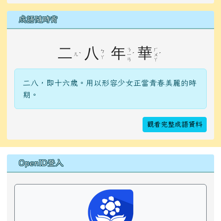
成語隨時背
二
八
年
華
ㄋ
ㄏ
ㄅ
ㄦ
ˋ
ˊ
ˊ
ㄧ
ㄨ
ㄚ
ㄢ
ㄚ
二八，即十六歲。用以形容少女正當青春美麗的時
期。
觀看完整成語資料
右邊區域內容
OpenID登入