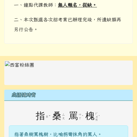
一、鐘點代課教師：
無人報名，從缺。
二、本次甄選各次招考業已辦理完竣，所遺缺額再
另行公告。
左邊區域內容
成語隨時背
指
桑
罵
槐
ㄏ
ㄙ
ㄇ
ㄓ
ˇ
ˋ
ˊ
ㄨ
ㄤ
ㄚ
ㄞ
指著桑樹罵槐樹，比喻拐彎抹角的罵人。