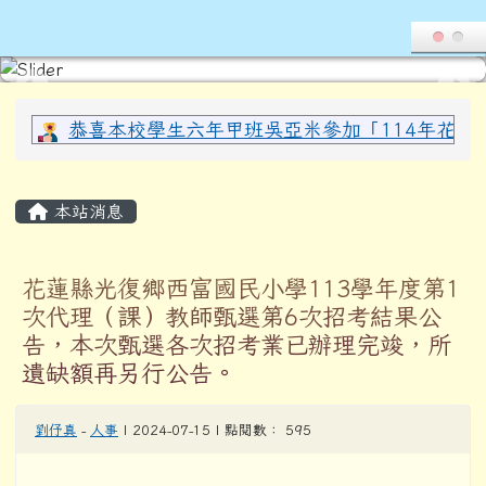
導覽列
花蓮縣光復鄉西富國民小學全球資
跳至主內容區
頁尾區域
上中區域內容
恭喜本校學生六年甲班吳亞米參加「114年花蓮縣
主內容區域
本站消息
花蓮縣光復鄉西富國民小學113學年度第1
次代理（課）教師甄選第6次招考結果公
告，本次甄選各次招考業已辦理完竣，所
遺缺額再另行公告。
劉伃真
-
人事
| 2024-07-15 | 點閱數： 595