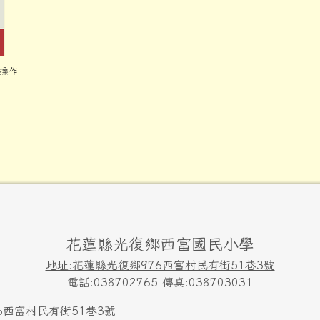
查操作
花蓮縣光復鄉西富國民小學
地址:花蓮縣光復鄉976西富村民有街51巷3號
電話:038702765 傳真:038703031
6西富村民有街51巷3號