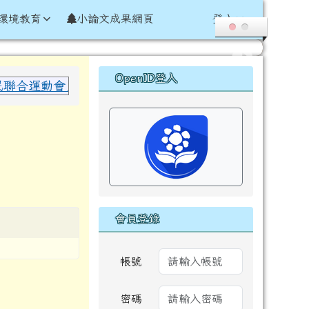
環境教育
小論文成果網頁
登入
右邊區域內容
OpenID登入
合運動會」於國小女子組 60 公尺田徑項目 榮獲 決賽
會員登錄
帳號
密碼