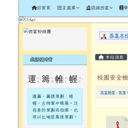
導覽列
跳至主內容區
花蓮縣光復鄉西富國民小
回首頁
主選單
認識西富
頁尾區域
左邊區域內容
上中區
恭喜本
主內容
本站消息
成語隨時背
校園安全
運
籌
帷
幄
ㄩ
ㄔ
ㄨ
ㄨ
ˋ
ˊ
ˊ
ˋ
ㄣ
ㄡ
ㄟ
ㄛ
西富網管
-
教導
運籌，籌謀策劃；帷
幄，古時軍中帳幕。泛
指善於策劃或指揮，也
用以比喻居幕後策劃。