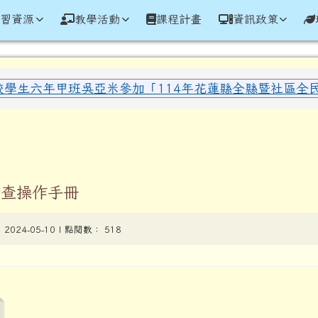
學全球資訊網
學習資源
教學活動
課程計畫
資訊政策
域內容
校學生六年甲班吳亞米參加「114年花蓮縣全縣暨社區全民聯
區域
檢查操作手冊
| 2024-05-10 | 點閱數： 518