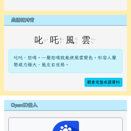
成語隨時背
叱
吒
風
雲
ㄓ
ㄈ
ㄩ
ㄔ
ˋ
ˋ
ˊ
ㄚ
ㄥ
ㄣ
叱吒，怒喝。一聲怒喝就能使風雲變色。形容人聲
勢威力極大，能左右世局。
觀看完整成語資料
右邊區域內容
OpenID登入