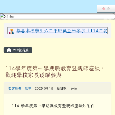
導覽列
花蓮縣光復鄉西富國民小學全球資
跳至主內容區
頁尾區域
上中區域內容
恭喜本校學生六年甲班吳亞米參加「114年花蓮縣
主內容區域
本站消息
114學年度第一學期職教育暨親師座談，
歡迎學校家長踴躍參與
西富網管
-
教導
| 2025-09-15 | 點閱數： 646
114 學年度第一學期職教育暨親師座談如附件