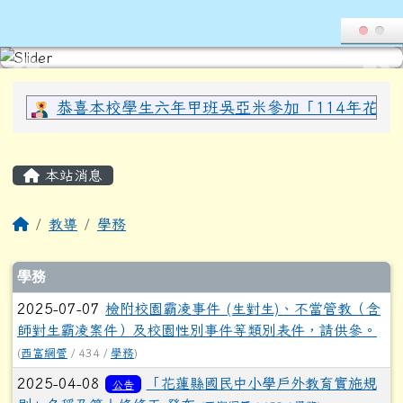
導覽列
花蓮縣光復鄉西富國民小學全球資
跳至主內容區
頁尾區域
上中區域內容
恭喜本校學生六年甲班吳亞米參加「114年花蓮縣
主內容區域
本站消息
回首頁
教導
學務
文章列表
學務
2025-07-07
檢附校園霸凌事件 (生對生)、不當管教（含
師對生霸凌案件）及校園性別事件等類別表件，請供參。
(
西富網管
/ 434 /
學務
)
2025-04-08
「花蓮縣國民中小學戶外教育實施規
公告