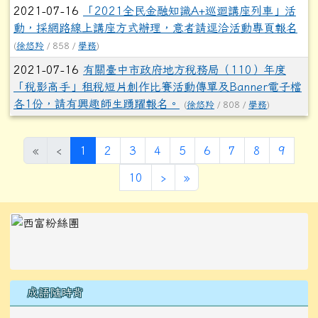
2021-07-16
「2021全民金融知識A+巡迴講座列車」活
動，採網路線上講座方式辦理，意者請逕洽活動專頁報名
(
徐悠羚
/ 858 /
學務
)
2021-07-16
有關臺中市政府地方稅務局（110）年度
「稅影高手」租稅短片創作比賽活動傳單及Banner電子檔
各1份，請有興趣師生踴躍報名。
(
徐悠羚
/ 808 /
學務
)
(目前頁次)
«
‹
1
2
3
4
5
6
7
8
9
下一頁
最後頁
10
›
»
左邊區域內容
成語隨時背