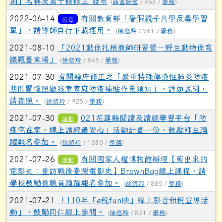
則」名稱及第十條修正 發布
(
西富網管
/ 453 /
學務
)
2022-06-14
有關教育部「暑假親子共學反毒學習
公告
單」，請導師自行下載運用。
(
徐悠羚
/ 761 /
學務
)
2021-08-10
「2021動保扎根教師研習營－野生動物保育
議題臺東場」
(
徐悠羚
/ 845 /
學務
)
2021-07-30
有關縣府修正之「嚴重特殊傳染性肺炎防疫
期間關懷照顧孩童家庭防疫補貼作業須知」，詳如說明，
請查照。
(
徐悠羚
/ 925 /
學務
)
2021-07-30
021花蓮縣閱讀及讀經學習平台「防
活動
疫宅在家，線上讀經最安心」活動計畫一份，鼓勵師生踴
躍報名參加。
(
徐悠羚
/ 1030 /
學務
)
2021-07-26
有關國家人權博物館辦理【剪出來的
活動
電影史：重訪戰後臺灣電影史】BrownBag線上課程，請
學校鼓勵教職員踴躍報名參加。
(
徐悠羚
/ 885 /
學務
)
2021-07-21
「110年『e稅fun映』線上影音租稅宣導活
動」，鼓勵同仁線上參閱。
(
徐悠羚
/ 821 /
學務
)