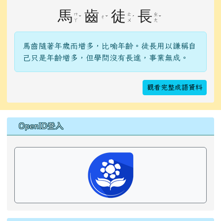
馬
齒
徒
長
ㄇ
ㄊ
ㄓ
ˇ
ㄔ
ˇ
ˊ
ˇ
ㄚ
ㄨ
ㄤ
馬齒隨著年歲而增多，比喻年齡。徒長用以謙稱自
己只是年齡增多，但學問沒有長進，事業無成。
觀看完整成語資料
右邊區域內容
OpenID登入