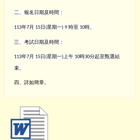
二、報名日期及時間：
113
年
7
月
15
日
(
星期一
) 9
時至
10
時。
三、考試日期及時間：
113
年
7
月
15
日
(
星期一
)
上午
10
時
30
分起至甄選結
束。
四、詳如簡章。