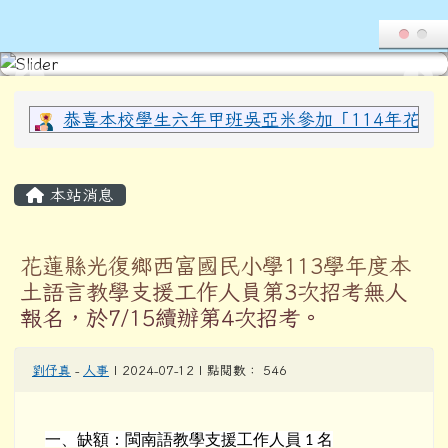
導覽列
花蓮縣光復鄉西富國民小學全球資
跳至主內容區
頁尾區域
上中區域內容
恭喜本校學生六年甲班吳亞米參加「114年花蓮縣
主內容區域
本站消息
花蓮縣光復鄉西富國民小學113學年度本
土語言教學支援工作人員第3次招考無人
報名，於7/15續辦第4次招考。
劉伃真
-
人事
| 2024-07-12 | 點閱數： 546
一、缺額：閩南語教學支援工作人員
1
名