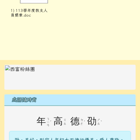
1) 113學年度教支人
員簡章.doc
左邊區域內容
成語隨時背
年
高
德
劭
ㄋ
ㄍ
ㄉ
ㄕ
ˊ
ˊ
ˋ
ㄧ
ㄠ
ㄜ
ㄠ
ㄢ