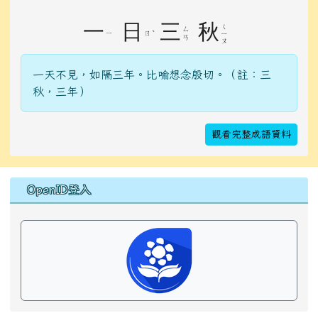
一
日
三
秋
ㄑ
ㄙ
ㄧ
ㄖ
ˋ
ㄧ
ㄢ
ㄡ
一天不見，如隔三年。比喻想念殷切。（註：三
秋，三年）
觀看完整成語資料
右邊區域內容
OpenID登入