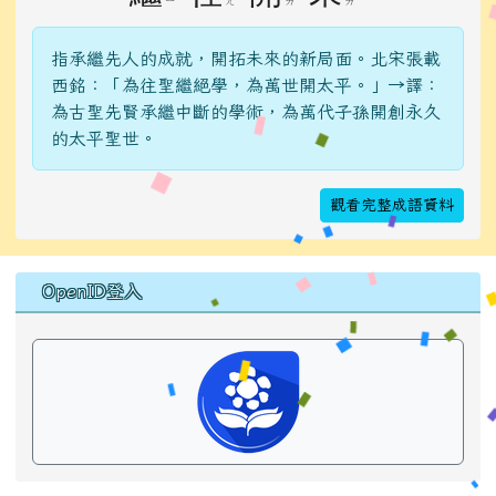
ㄧ
ㄤ
ㄞ
ㄞ
指承繼先人的成就，開拓未來的新局面。北宋張載
西銘：「為往聖繼絕學，為萬世開太平。」→譯：
為古聖先賢承繼中斷的學術，為萬代子孫開創永久
的太平聖世。
觀看完整成語資料
右邊區域內容
OpenID登入