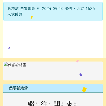
教務處 西富網管 於 2024-09-10 發布，共有 1525
人次閱讀
左邊區域內容
成語隨時背
繼
往
開
來
ㄐ
ㄨ
ㄎ
ㄌ
ˋ
ˇ
ˊ