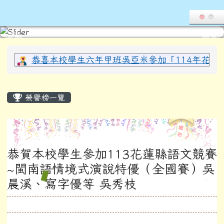
導覽列
花蓮縣光復鄉西富國民小學全球資
跳至主內容區
頁尾區域
上中區域內容
恭喜本校學生六年甲班吳亞米參加「114年花蓮縣
主內容區域
榮譽榜一覽
恭賀本校學生參加113花蓮縣語文競賽
~閩南語情境式演說特優（全國賽）吳
晨溪、寫字優等 吳秀枝