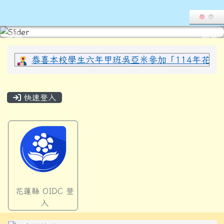
導覽列
花蓮縣光復鄉西富國民小學全球資
跳至主內容區
頁尾區域
上中區域內容
恭喜本校學生六年甲班吳亞米參加「114年花蓮縣
主內容區域
快速登入
花蓮縣 OIDC 登
入