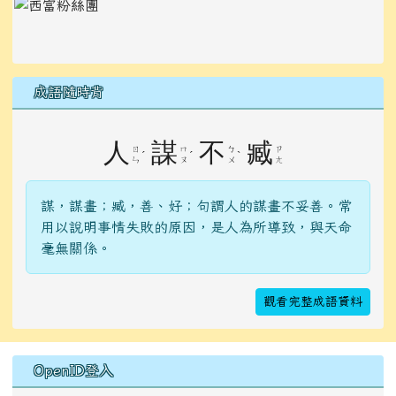
左邊區域內容
成語隨時背
人
謀
不
臧
ㄖ
ㄇ
ㄅ
ㄗ
ˊ
ˊ
ˋ
ㄣ
ㄡ
ㄨ
ㄤ
謀，謀畫；臧，善、好；句謂人的謀畫不妥善。常
用以說明事情失敗的原因，是人為所導致，與天命
毫無關係。
觀看完整成語資料
右邊區域內容
OpenID登入