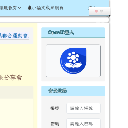
環境教育
小論文成果網頁
登入
右邊區域內容
OpenID登入
合運動會」於國小女子組 60 公尺田徑項目 榮獲 決賽
果分享會
會員登錄
帳號
密碼