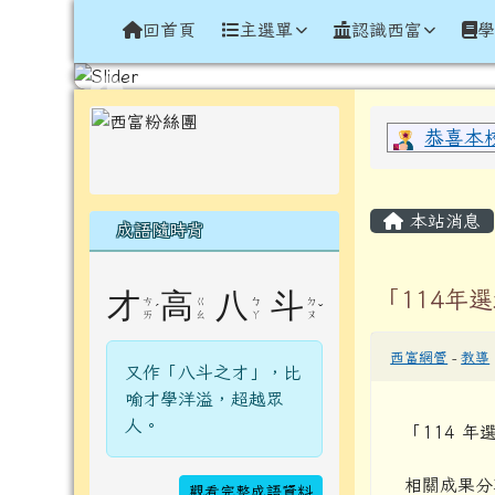
導覽列
跳至主內容區
花蓮縣光復鄉西富國民小
回首頁
主選單
認識西富
頁尾區域
左邊區域內容
上中區
恭喜本
主內容
本站消息
成語隨時背
「114年
才
高
八
斗
ㄘ
ㄍ
ㄅ
ㄉ
ˊ
ˇ
ㄞ
ㄠ
ㄚ
ㄡ
西富網管
-
教導
又作「八斗之才」，比
喻才學洋溢，超越眾
人。
「114 
相關成果分
觀看完整成語資料