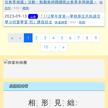
位教案徵選」活動，鼓勵教師踴躍提出教案參與徵選。
(
徐
悠羚
/ 592 /
總務
)
2023-09-13
「112學年度第一學期原住民族語言
公告
學分班暨學習 班」課程招生
(
西富網管
/ 850 /
教務
)
(目前頁次)
«
‹
1
2
3
4
5
6
7
8
9
下一頁
最後頁
10
›
»
左邊區域內容
成語隨時背
相
形
見
絀
ㄒ
ㄒ
ㄐ
ㄔ
ˊ
ˋ
ˋ
ㄧ
ㄧ
ㄧ
ㄨ
ㄤ
ㄥ
ㄢ