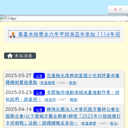
導覽列
花蓮縣光復鄉西富國民小學全球資
跳至主內容區
頁尾區域
上中區域內容
恭喜本校學生六年甲班吳亞米參加「114年花蓮縣
主內容區域
本站消息
文章列表
2025-05-27
花蓮縣光復鄉西富國小定期評量命審
公告
題機制實施要點
(
西富網管
/ 340 /
教務
)
2025-05-23
有關縣府推動源頭減量推動作業，詳
公告
如說明，請查照。
(
徐悠羚
/ 487 /
總務
)
2025-04-14
轉陳社團法人中華民國牙醫師公會全
公告
國聯合會(以下簡稱牙醫全聯會)辦理「2025年口腔健康打
卡保衛戰」活動，請踴躍報名參加。
(
西富網管
/ 445 /
衛生
)