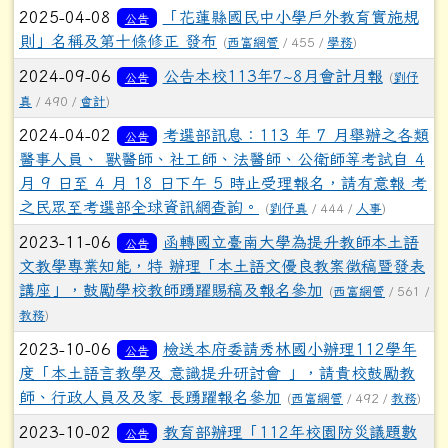
2025-04-08
「花蓮縣國民中小學戶外教育實施規
公告
則」名稱及第十條修正 發布
(
西富網管
/ 455 /
學務
)
2024-09-06
公告本校113年7~8月會計月報
公告
(
劉伃
真
/ 490 /
會計
)
2024-04-02
考選部訊息：113 年 7 月舉辦之各類
公告
醫事人員、 獸醫師、社工師、法醫師、公衛師等考試自 4
月 9 日至 4 月 18 日下午 5 時止受理報名，請有意報 考
之民眾至考選部全球資訊網查詢。
(
劉伃真
/ 444 /
人事
)
2023-11-06
函轉國立臺南大學為提升教師本土語
公告
文教學專業知能，特 辦理「本土語文優良教案徵稿暨發表
講座」，鼓勵學校教師踴躍賜稿及報名參加
(
西富網管
/ 561 /
教務
)
2023-10-06
檢送本府委請秀林國小辦理112學年
公告
度「本土語言教學及 意識提升研討會 」，請貴校鼓勵教
師、行政人員及及家 長踴躍報名參加
(
西富網管
/ 492 /
教務
)
2023-10-02
教育部辦理「112年校園防災議題數
公告