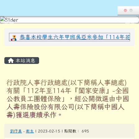
導覽列
花蓮縣光復鄉西富國民小學全球資
跳至主內容區
頁尾區域
上中區域內容
恭喜本校學生六年甲班吳亞米參加「114年花蓮縣
主內容區域
本站消息
行政院人事行政總處(以下簡稱人事總處)
有關「112年至114年『闔家安康』-全國
公教員工團體保險」，經公開徵選由中國
人壽保險股份有限公司(以下簡稱中國人
壽)獲選賡續承作。
劉伃真
-
衛生
| 2023-02-15 | 點閱數： 695