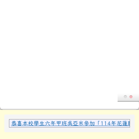
頁尾區域
上中區域內容
恭喜本校學生六年甲班吳亞米參加「114年花蓮縣全縣
主內容區域
本站消息
114學年度第一學期學校行事曆
西富網管
-
教導
| 2025-09-16 | 點閱數： 654
114 學年度第一學期學校行事曆，如附件