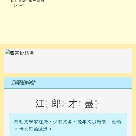
成語隨時背
江
郎
才
盡
ㄐ
ㄐ
ㄌ
ㄘ
ˊ
ˊ
ˋ
ㄧ
ㄧ
ㄤ
ㄞ
ㄤ
ㄣ
南朝文學家江淹，少有文名，晚年文思漸衰。比喻
才情文思的減退。
觀看完整成語資料
右邊區域內容
OpenID登入