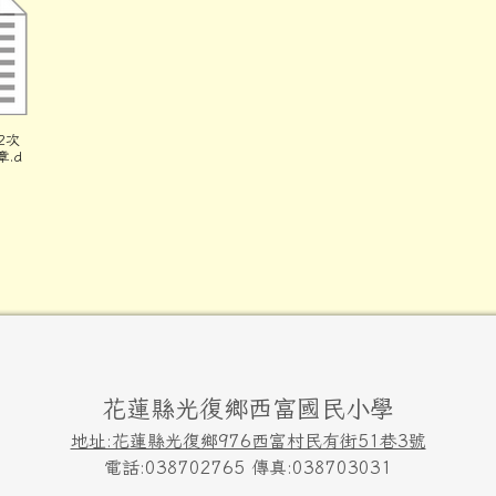
2次
.d
花蓮縣光復鄉西富國民小學
地址:花蓮縣光復鄉976西富村民有街51巷3號
電話:038702765 傳真:038703031