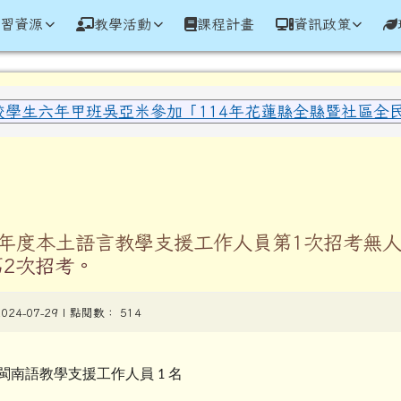
學全球資訊網
學習資源
教學活動
課程計畫
資訊政策
域內容
校學生六年甲班吳亞米參加「114年花蓮縣全縣暨社區全民聯
區域
學年度本土語言教學支援工作人員第1次招考無
第2次招考。
2024-07-29 | 點閱數： 514
閩南語教學支援工作人員
名
1