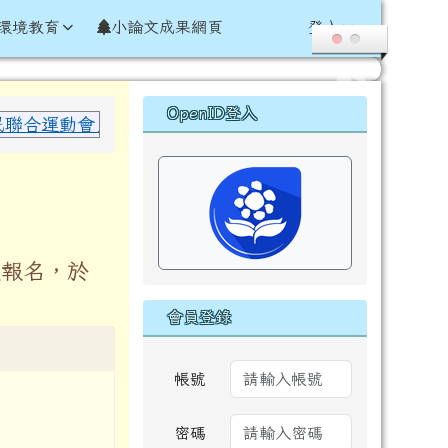
環境教育
小論文成果網頁
登入
右邊區域內容
OpenID登入
合運動會」於國小女子組 60 公尺田徑項目 榮獲 決賽
人報名，於
會員登錄
帳號
密碼