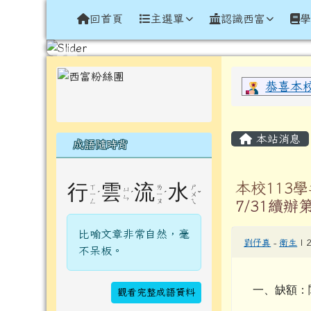
導覽列
跳至主內容區
花蓮縣光復鄉西富國民小
回首頁
主選單
認識西富
頁尾區域
左邊區域內容
上中區
恭喜本
主內容
本站消息
成語隨時背
本校113
行
雲
流
水
ㄒ
ㄌ
ㄕ
ㄩ
ˊ
ˊ
ˊ
ˇ
ㄧ
ㄧ
ㄨ
ㄣ
ㄥ
ㄡ
ㄟ
7/31續辦
比喻文章非常自然，毫
劉伃真
-
衛生
| 
不呆板。
一、缺額：
觀看完整成語資料