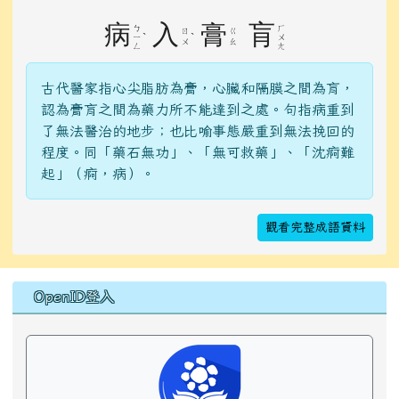
病
入
膏
肓
ㄅ
ㄏ
ㄖ
ㄍ
ˋ
ˋ
ㄧ
ㄨ
ㄨ
ㄠ
ㄥ
ㄤ
古代醫家指心尖脂肪為膏，心臟和隔膜之間為肓，
認為膏肓之間為藥力所不能達到之處。句指病重到
了無法醫治的地步；也比喻事態嚴重到無法挽回的
程度。同「藥石無功」、「無可救藥」、「沈痾難
起」（痾，病）。
觀看完整成語資料
右邊區域內容
OpenID登入