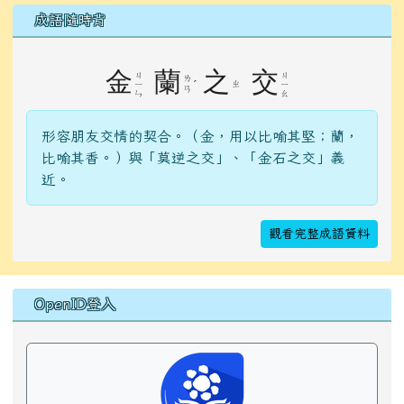
成語隨時背
金
蘭
之
交
ㄐ
ㄐ
ㄌ
ˊ
ㄓ
ㄧ
ㄧ
ㄢ
ㄣ
ㄠ
形容朋友交情的契合。（金，用以比喻其堅；蘭，
比喻其香。）與「莫逆之交」、「金石之交」義
近。
觀看完整成語資料
右邊區域內容
OpenID登入