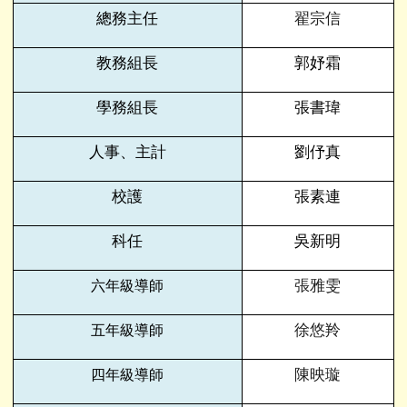
總務主任
翟宗信
教務組長
郭妤霜
學務組長
張書瑋
人事、主計
劉伃真
校護
張素連
科任
吳新明
張雅雯
六年級導師
徐悠羚
五年級導師
陳映璇
四年級導師