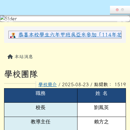
導覽列
花蓮縣光復鄉西富國民小學全球資
跳至主內容區
頁尾區域
上中區域內容
恭喜本校學生六年甲班吳亞米參加「114年花蓮縣
主內容區域
本站消息
學校團隊
學校簡介
/ 2025-08-23 / 點閱數： 1519
職務
姓 名
校長
劉鳳英
教導主任
賴方之