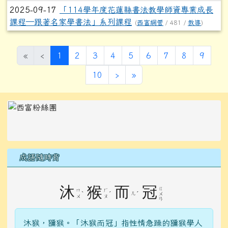
2025-09-17
「114學年度花蓮縣書法教學師資專業成長
課程─跟著名家學書法」系列課程
(
西富網管
/ 481 /
教導
)
(目前頁次)
«
‹
1
2
3
4
5
6
7
8
9
下一頁
最後頁
10
›
»
左邊區域內容
成語隨時背
沐
猴
而
冠
ㄍ
ㄇ
ㄏ
ˋ
ˊ
ㄦ
ˊ
ㄨ
ㄨ
ㄡ
ㄢ
沐猴，獼猴。「沐猴而冠」指性情急躁的獼猴學人