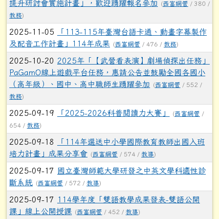
提升研討會實施計畫」，歡迎踴躍報名參加
(
西富網管
/ 380 /
教務
)
2025-11-05
「113-115年臺灣台語卡通、動畫字幕製作
及配音工作計畫」114年成果
(
西富網管
/ 476 /
教務
)
2025-10-20
2025年「【武營看表演】劇場偵探出任務」
PaGamO線上遊戲平台任務，惠請公告並鼓勵全國各國小
（高年級）、國中、高中職師生踴躍參加
(
西富網管
/ 552 /
教務
)
2025-09-19
「2025-2026科普閱讀力大賽」
(
西富網管
/
654 /
教務
)
2025-09-18
「114年選送中小學國際教育教師出國入班
培力計畫」成果分享會
(
西富網管
/ 574 /
教導
)
2025-09-17
國立臺灣師範大學研發之中英文學科適性診
斷系統
(
西富網管
/ 572 /
教導
)
2025-09-17
114學年度「雙語教學成果發表-雙語公開
課」線上公開授課
(
西富網管
/ 452 /
教導
)