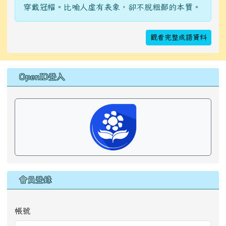
穿戴冠帽。比喻人虛有表象，卻不脫粗鄙的本質。
觀看完整成語資料
右邊區域內容
OpenID登入
會員登錄
帳號