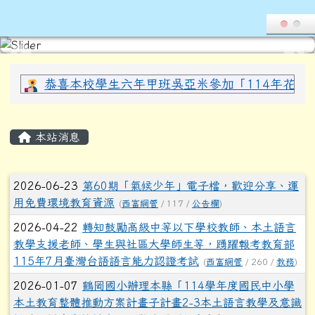
導覽列
花蓮縣光復鄉西富國民小學全球資
跳至主內容區
頁尾區域
上中區域內容
恭喜本校學生六年甲班吳亞米參加「114年花蓮縣
主內容區域
本站消息
文章列表
2026-06-23
第60期「氣候少年」電子檔，歡迎分享、運
用免費環境教育資源
(
西富網管
/ 117 /
公告欄
)
2026-04-22
轉知鼓勵高級中等以下學校教師、本土語言
教學支援老師、學生與社區大學師生等，踴躍報考教育部
115年7月臺灣台語語言能力認證考試
(
西富網管
/ 260 /
教務
)
2026-01-07
鶴岡國小辦理本縣「114學年度國民中小學
本土教育整體推動方案計畫子計畫2-3本土語言教學及意識