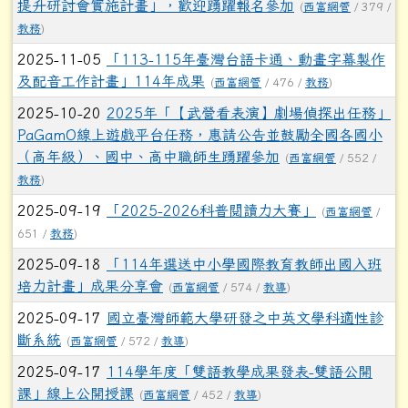
提升研討會實施計畫」，歡迎踴躍報名參加
(
西富網管
/ 379 /
教務
)
2025-11-05
「113-115年臺灣台語卡通、動畫字幕製作
及配音工作計畫」114年成果
(
西富網管
/ 476 /
教務
)
2025-10-20
2025年「【武營看表演】劇場偵探出任務」
PaGamO線上遊戲平台任務，惠請公告並鼓勵全國各國小
（高年級）、國中、高中職師生踴躍參加
(
西富網管
/ 552 /
教務
)
2025-09-19
「2025-2026科普閱讀力大賽」
(
西富網管
/
651 /
教務
)
2025-09-18
「114年選送中小學國際教育教師出國入班
培力計畫」成果分享會
(
西富網管
/ 574 /
教導
)
2025-09-17
國立臺灣師範大學研發之中英文學科適性診
斷系統
(
西富網管
/ 572 /
教導
)
2025-09-17
114學年度「雙語教學成果發表-雙語公開
課」線上公開授課
(
西富網管
/ 452 /
教導
)