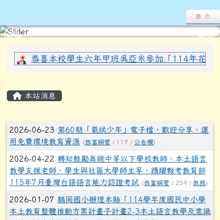
導覽列
花蓮縣光復鄉西富國民小學全球資
跳至主內容區
頁尾區域
上中區域內容
恭喜本校學生六年甲班吳亞米參加「114年花蓮縣
主內容區域
本站消息
文章列表
2026-06-23
第60期「氣候少年」電子檔，歡迎分享、運
用免費環境教育資源
(
西富網管
/ 117 /
公告欄
)
2026-04-22
轉知鼓勵高級中等以下學校教師、本土語言
教學支援老師、學生與社區大學師生等，踴躍報考教育部
115年7月臺灣台語語言能力認證考試
(
西富網管
/ 259 /
教務
)
2026-01-07
鶴岡國小辦理本縣「114學年度國民中小學
本土教育整體推動方案計畫子計畫2-3本土語言教學及意識