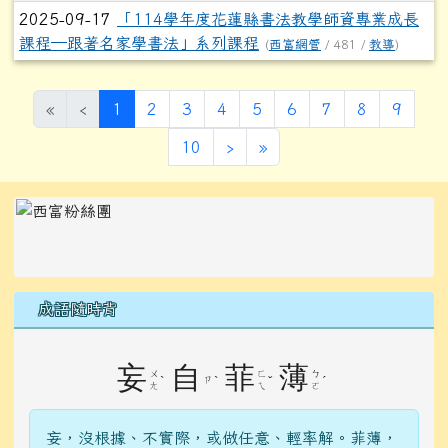
2025-09-17
「114學年度花蓮縣書法教學師資專業成長
課程─跟著名家學書法」系列課程
(
西富網管
/ 481 /
教導
)
(目前頁次)
«
‹
1
2
3
4
5
6
7
8
9
下一頁
最後頁
10
›
»
左邊區域內容
成語隨時背
妄
自
菲
薄
ㄨ
ㄈ
ㄅ
ˋ
ㄗ
ˋ
ˇ
ˊ
ㄤ
ㄟ
ㄛ
妄，沒根據、不實際，或做任意、輕率解。菲薄，