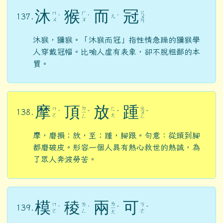
沐
猴
而
冠
ㄍ
ㄇ
ㄏ
137.
ㄦ
ˋ
ˊ
ˊ
ㄨ
ㄨ
ㄡ
ㄢ
沐猴，獼猴。「沐猴而冠」指性情急躁的獼猴學
人穿戴冠帽。比喻人虛有表象，卻不脫粗鄙的本
質。
摩
頂
放
踵
ㄉ
ㄓ
ㄇ
ㄈ
138.
ˊ
ㄧ
ˇ
ˇ
ㄨ
ˇ
ㄛ
ㄤ
ㄥ
ㄥ
摩，磨損；放，至；踵，腳跟。句意：從頭到腳
都磨破皮。形容一個人具有熱心救世的熱誠，為
了眾人奔波勞苦。
模
稜
兩
可
ㄌ
ㄇ
ㄌ
ㄎ
139.
ˊ
ˊ
ㄧ
ˇ
ˇ
ㄛ
ㄥ
ㄜ
ㄤ