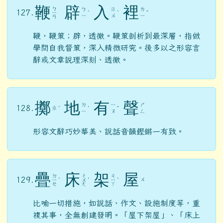
鞭
辟
入
裡
ㄅ
ㄅ
ㄖ
ㄌ
127.
ㄧ
ˋ
ˋ
ˇ
ㄧ
ㄨ
ㄧ
ㄢ
鞭，鞭策；辟，透徹。鞭策剖析到最深層，指做
學問自我督策，深入精微研究。後多以之形容言
辭或文章說理深刻、透徹。
擲
地
有
聲
ㄉ
ㄧ
ㄕ
128.
ㄓ
ˊ
ˋ
ˇ
ㄧ
ㄡ
ㄥ
形容文辭巧妙華美、說話音韻鏗鏘一有致。
疊
床
架
屋
ㄉ
ㄔ
ㄐ
129.
ㄨ
ㄧ
ˊ
ㄨ
ˊ
ㄧ
ˋ
ㄝ
ㄤ
ㄚ
比喻一切措施，如說話、作文、設施制度等，重
複其事，全無創建發明。「屋下架屋」、「床上