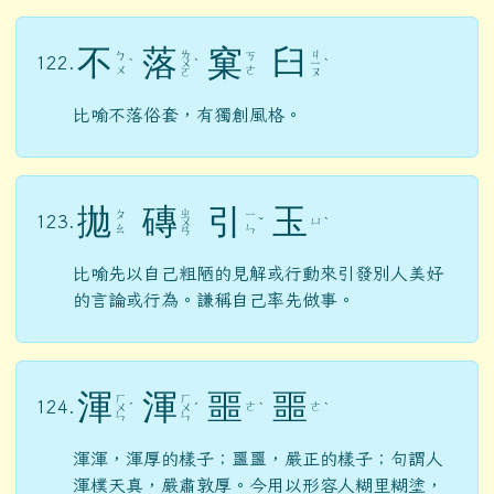
不
落
窠
臼
ㄌ
ㄐ
ㄅ
ㄎ
122.
ˋ
ㄨ
ˋ
ㄧ
ˋ
ㄨ
ㄜ
ㄛ
ㄡ
比喻不落俗套，有獨創風格。
拋
磚
引
玉
ㄓ
ㄆ
ㄧ
123.
ㄩ
ㄨ
ˇ
ˋ
ㄠ
ㄣ
ㄢ
比喻先以自己粗陋的見解或行動來引發別人美好
的言論或行為。謙稱自己率先做事。
渾
渾
噩
噩
ㄏ
ㄏ
124.
ㄜ
ㄜ
ㄨ
ˊ
ㄨ
ˊ
ˋ
ˋ
ㄣ
ㄣ
渾渾，渾厚的樣子；噩噩，嚴正的樣子；句謂人
渾樸天真，嚴肅敦厚。今用以形容人糊里糊塗，