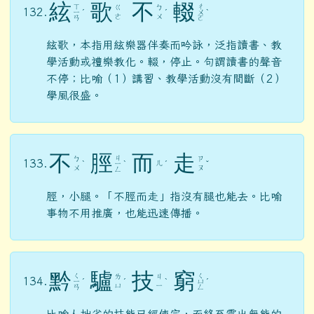
絃
歌
不
輟
ㄒ
ㄔ
ㄍ
ㄅ
132.
ㄧ
ˊ
ˊ
ㄨ
ˋ
ㄜ
ㄨ
ㄢ
ㄛ
絃歌，本指用絃樂器伴奏而吟詠，泛指讀書、教
學活動或禮樂教化。輟，停止。句謂讀書的聲音
不停；比喻（1）講習、教學活動沒有間斷（2）
學風很盛。
不
脛
而
走
ㄐ
ㄅ
ㄗ
133.
ㄦ
ˋ
ㄧ
ˋ
ˊ
ˇ
ㄨ
ㄡ
ㄥ
脛，小腿。「不脛而走」指沒有腿也能去。比喻
事物不用推廣，也能迅速傳播。
黔
驢
技
窮
ㄑ
ㄑ
ㄌ
ㄐ
134.
ㄧ
ˊ
ˊ
ˋ
ㄩ
ˊ
ㄩ
ㄧ
ㄢ
ㄥ