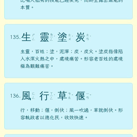
比喻人拙劣的技能已經使完，而終至露出無能的
本質。
生
靈
塗
炭
ㄌ
ㄕ
ㄊ
ㄊ
135.
ㄧ
ˊ
ˊ
ˋ
ㄥ
ㄨ
ㄢ
ㄥ
生靈，百姓；塗，泥濘；炭，炭火。塗炭指像陷
入水深火熱之中，處境痛苦。形容老百姓的處境
極為艱難痛苦。
風
行
草
偃
ㄒ
ㄈ
ㄘ
ㄧ
136.
ㄧ
ˊ
ˇ
ˇ
ㄥ
ㄠ
ㄢ
ㄥ
行，移動；偃，倒伏；風一吹過，草就倒伏。形
容執政者以德化民，收效快速。