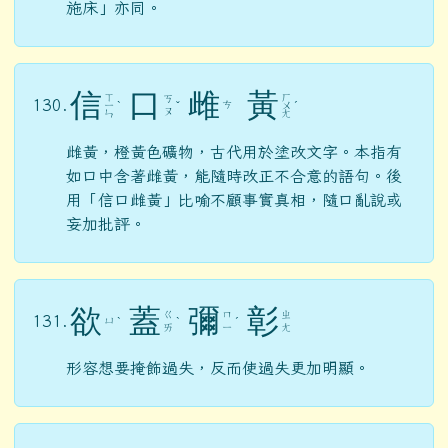
施床」亦同。
信
口
雌
黃
ㄒ
ㄏ
ㄎ
130.
ㄘ
ㄧ
ˋ
ˇ
ㄨ
ˊ
ㄡ
ㄣ
ㄤ
雌黃，橙黃色礦物，古代用於塗改文字。本指有
如口中含著雌黃，能隨時改正不合意的語句。後
用「信口雌黃」比喻不顧事實真相，隨口亂說或
妄加批評。
欲
蓋
彌
彰
ㄍ
ㄇ
ㄓ
131.
ㄩ
ˋ
ˋ
ˊ
ㄞ
ㄧ
ㄤ
形容想要掩飾過失，反而使過失更加明顯。