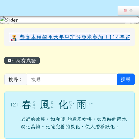
導覽列
花蓮縣光復鄉西富國民小學全球資
跳至主內容區
頁尾區域
上中區域內容
恭喜本校學生六年甲班吳亞米參加「114年花蓮縣
主內容區域
所有成語
搜尋
搜尋：
春
風
化
雨
ㄔ
ㄏ
ㄈ
121.
ㄩ
ㄨ
ㄨ
ˋ
ˇ
ㄥ
ㄣ
ㄚ
老師的教導，如和暖 的春風吹拂，如及時的雨水
潤化萬物。比喻完善的教化，使人潛移默化。