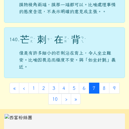
摸物稜角兩端，摸那一端都可以。比喻處理事情
的態度含混，不表示明確的意見或主張。。
芒
刺
在
背
ㄇ
ㄗ
ㄅ
140.
ㄘ
ˊ
ˋ
ˋ
ˋ
ㄤ
ㄞ
ㄟ
像是有許多細小的芒刺沾在背上，令人坐立難
安。比喻因畏忌而極度不安。與「如坐針氈」義
近。
第一頁
上一頁
(目前頁次)
«
‹
1
2
3
4
5
6
7
8
9
下一頁
最後頁
10
›
»
左邊區域內容