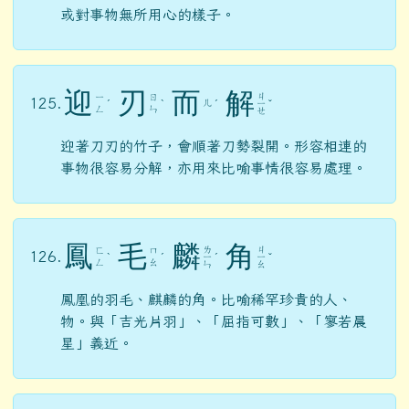
或對事物無所用心的樣子。
迎
刃
而
解
ㄐ
ㄧ
ㄖ
125.
ㄦ
ˊ
ˋ
ˊ
ㄧ
ˇ
ㄥ
ㄣ
ㄝ
迎著刀刃的竹子，會順著刀勢裂開。形容相連的
事物很容易分解，亦用來比喻事情很容易處理。
鳳
毛
麟
角
ㄌ
ㄐ
ㄈ
ㄇ
126.
ˋ
ˊ
ㄧ
ˊ
ㄧ
ˇ
ㄥ
ㄠ
ㄣ
ㄠ
鳳凰的羽毛、麒麟的角。比喻稀罕珍貴的人、
物。與「吉光片羽」、「屈指可數」、「寥若晨
星」義近。