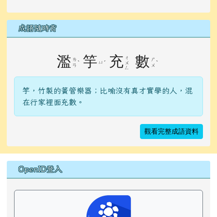
成語隨時背
濫
竽
充
數
ㄔ
ㄌ
ㄕ
ˋ
ㄩ
ˊ
ˋ
ㄨ
ㄢ
ㄨ
ㄥ
竽，竹製的簧管樂器；比喻沒有真才實學的人，混
在行家裡面充數。
觀看完整成語資料
右邊區域內容
OpenID登入