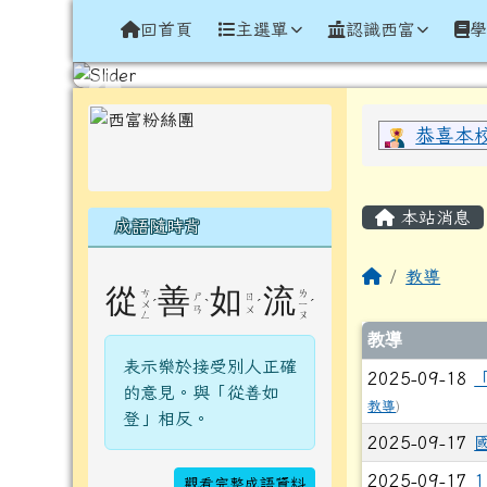
導覽列
跳至主內容區
花蓮縣光復鄉西富國民小
回首頁
主選單
認識西富
頁尾區域
左邊區域內容
上中區
恭喜本
主內容
本站消息
成語隨時背
回首頁
教導
從
善
如
流
ㄘ
ㄌ
ㄕ
ㄖ
ˊ
ˋ
ˊ
ˊ
ㄨ
ㄧ
ㄢ
ㄨ
ㄥ
ㄡ
文章列
教導
表示樂於接受別人正確
2025-09-18
的意見。與「從善如
教導
)
登」相反。
2025-09-17
2025-09-17
觀看完整成語資料