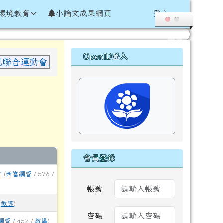
環境教育
小論文成果網頁
登入
右邊區域內容
OpenID登入
合運動會」於國小女子組 60 公尺田徑項目 榮獲 決賽
會員登錄
會
(
西富網管
/ 576 /
帳號
/
教導
)
密碼
網管
/ 452 /
教導
)