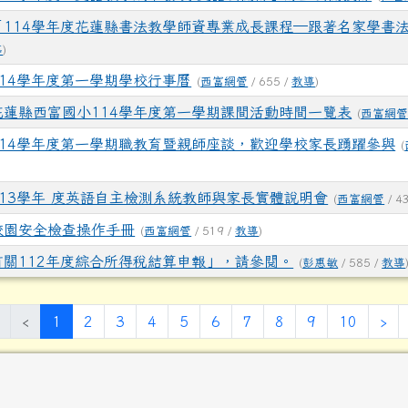
「114學年度花蓮縣書法教學師資專業成長課程─跟著名家學書
導
)
114學年度第一學期學校行事曆
(
西富網管
/ 655 /
教導
)
花蓮縣西富國小114學年度第一學期課間活動時間一覽表
(
西富網
114學年度第一學期職教育暨親師座談，歡迎學校家長踴躍參與
(
113學年 度英語自主檢測系統教師與家長實體說明會
(
西富網管
/ 4
校園安全檢查操作手冊
(
西富網管
/ 519 /
教導
)
有關112年度綜合所得稅結算申報」，請參閱。
(
彭惠敏
/ 585 /
教導
(目前頁次)
下
‹
1
2
3
4
5
6
7
8
9
10
›