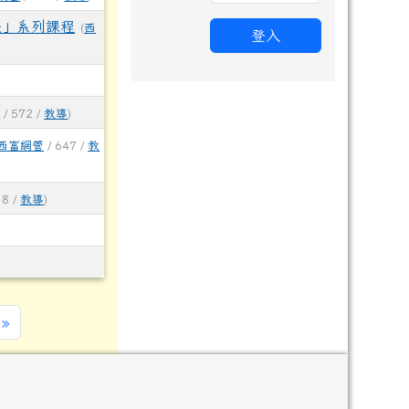
法」系列課程
(
西
登入
管
/ 572 /
教導
)
西富網管
/ 647 /
教
38 /
教導
)
)
一頁
最後頁
»