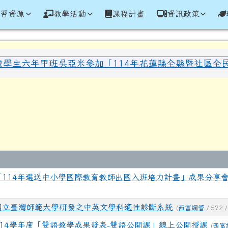
學全球資訊網
學習資源
教學活動
課程計畫
資訊政策
域內容
校學生六年甲班吳亞米參加「114年花蓮縣全縣暨社區全民聯
區域
表
「114年選送中小學國際教育教師出國入班培力計畫」成果分享
國立臺灣師範大學研發之中英文學科適性診斷系統
(
西富網管
/ 572 
114學年度「雙語教學成果發表-雙語公開課」線上公開授課
(
西富