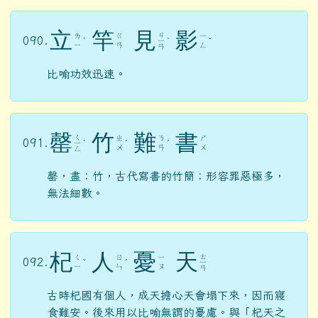
立
竿
見
影
ㄐ
ㄌ
ㄍ
ㄧ
090.
ˋ
ㄧ
ˋ
ˇ
ㄧ
ㄢ
ㄥ
ㄢ
比喻功效迅速。
罄
竹
難
書
ㄑ
ㄓ
ㄋ
ㄕ
091.
ㄧ
ˋ
ˊ
ˊ
ㄨ
ㄢ
ㄨ
ㄥ
罄，盡；竹，古代寫書的竹簡；形容罪惡極多，
無法細數。
杞
人
憂
天
ㄊ
ㄑ
ㄖ
ㄧ
092.
ˇ
ˊ
ㄧ
ㄧ
ㄣ
ㄡ
ㄢ
古時杞國有個人，成天擔心天會塌下來，因而寢
食難安。後來用以比喻無謂的憂慮。與「杞天之