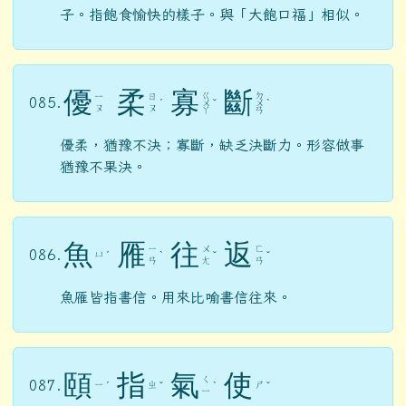
子。指飽食愉快的樣子。與「大飽口福」相似。
優
柔
寡
斷
ㄍ
ㄉ
ㄧ
ㄖ
085.
ˊ
ㄨ
ˇ
ㄨ
ˋ
ㄡ
ㄡ
ㄚ
ㄢ
優柔，猶豫不決；寡斷，缺乏決斷力。形容做事
猶豫不果決。
魚
雁
往
返
ㄧ
ㄨ
ㄈ
086.
ㄩ
ˊ
ˋ
ˇ
ˇ
ㄢ
ㄤ
ㄢ
魚雁皆指書信。用來比喻書信往來。
頤
指
氣
使
ㄑ
087.
ㄧ
ㄓ
ㄕ
ˊ
ˇ
ˋ
ˇ
ㄧ