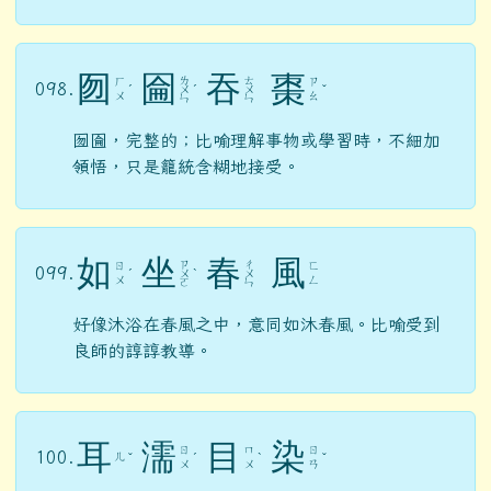
囫
圇
吞
棗
ㄌ
ㄊ
ㄏ
ㄗ
098.
ˊ
ㄨ
ˊ
ㄨ
ˇ
ㄨ
ㄠ
ㄣ
ㄣ
囫圇，完整的；比喻理解事物或學習時，不細加
領悟，只是籠統含糊地接受。
如
坐
春
風
ㄗ
ㄔ
ㄖ
ㄈ
099.
ˊ
ㄨ
ˋ
ㄨ
ㄨ
ㄥ
ㄛ
ㄣ
好像沐浴在春風之中，意同如沐春風。比喻受到
良師的諄諄教導。
耳
濡
目
染
ㄖ
ㄇ
ㄖ
100.
ㄦ
ˇ
ˊ
ˋ
ˇ
ㄨ
ㄨ
ㄢ