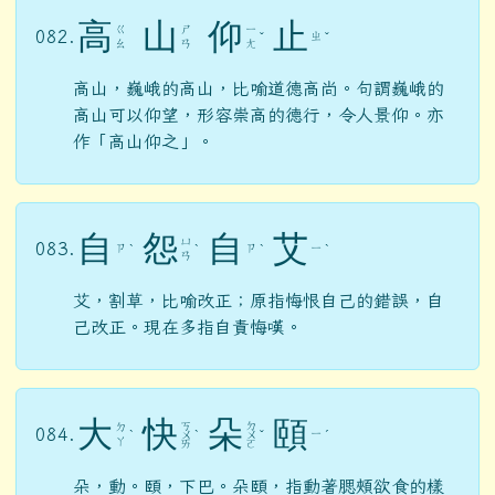
高
山
仰
止
ㄍ
ㄕ
ㄧ
082.
ㄓ
ˇ
ˇ
ㄠ
ㄢ
ㄤ
高山，巍峨的高山，比喻道德高尚。句謂巍峨的
高山可以仰望，形容崇高的德行，令人景仰。亦
作「高山仰之」。
自
怨
自
艾
ㄩ
083.
ㄗ
ㄗ
ㄧ
ˋ
ˋ
ˋ
ˋ
ㄢ
艾，割草，比喻改正；原指悔恨自己的錯誤，自
己改正。現在多指自責悔嘆。
大
快
朵
頤
ㄎ
ㄉ
ㄉ
084.
ㄧ
ˋ
ㄨ
ˋ
ㄨ
ˇ
ˊ
ㄚ
ㄞ
ㄛ
朵，動。頤，下巴。朵頤，指動著腮頰欲食的樣