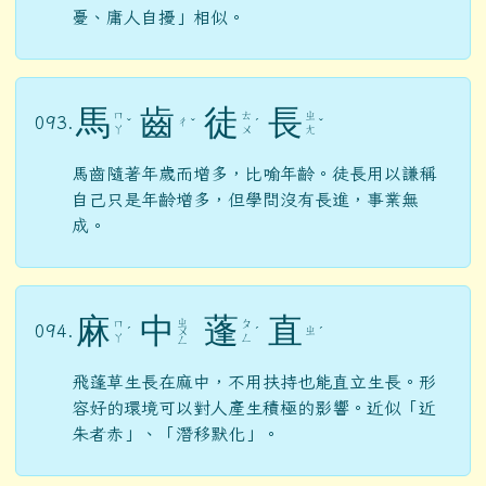
憂、庸人自擾」相似。
馬
齒
徒
長
ㄇ
ㄊ
ㄓ
093.
ㄔ
ˇ
ˇ
ˊ
ˇ
ㄚ
ㄨ
ㄤ
馬齒隨著年歲而增多，比喻年齡。徒長用以謙稱
自己只是年齡增多，但學問沒有長進，事業無
成。
麻
中
蓬
直
ㄓ
ㄇ
ㄆ
094.
ㄓ
ˊ
ㄨ
ˊ
ˊ
ㄚ
ㄥ
ㄥ
飛蓬草生長在麻中，不用扶持也能直立生長。形
容好的環境可以對人產生積極的影響。近似「近
朱者赤」、「潛移默化」。