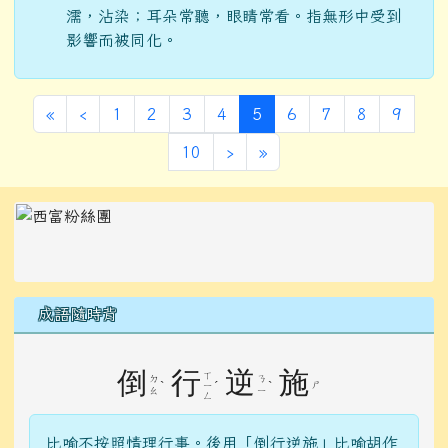
濡，沾染；耳朵常聽，眼睛常看。指無形中受到
影響而被同化。
第一頁
上一頁
(目前頁次)
«
‹
1
2
3
4
5
6
7
8
9
下一頁
最後頁
10
›
»
左邊區域內容
成語隨時背
倒
行
逆
施
ㄒ
ㄉ
ㄋ
ˋ
ˊ
ˋ
ㄕ
ㄧ
ㄠ
ㄧ
ㄥ
比喻不按照情理行事。後用「倒行逆施」比喻胡作