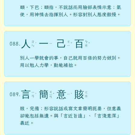
頤，下巴；頤指，不說話而用臉部表情示意；氣
使，用神情去指揮別人。形容對別人態度傲慢。
人
一
己
百
ㄖ
ㄐ
ㄅ
088.
ㄧ
ˊ
ˇ
ˇ
ㄣ
ㄧ
ㄞ
別人一學就會的事，自己就用百倍的努力做到。
用以勉人力學，勤能補拙。
言
簡
意
賅
ㄐ
ㄧ
ㄍ
089.
ㄧ
ˊ
ㄧ
ˇ
ˋ
ㄢ
ㄞ
ㄢ
賅，完備；形容說話或寫文章簡明扼要，但意義
卻能包括無遺。與「言近旨遠」、「言淺意深」
義近。