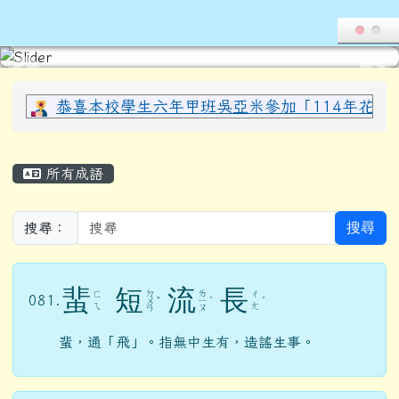
導覽列
花蓮縣光復鄉西富國民小學全球資
跳至主內容區
頁尾區域
上中區域內容
恭喜本校學生六年甲班吳亞米參加「114年花蓮縣
主內容區域
所有成語
搜尋
搜尋：
蜚
短
流
長
ㄉ
ㄌ
ㄈ
ㄔ
081.
ㄨ
ˇ
ㄧ
ˊ
ˊ
ㄟ
ㄤ
ㄢ
ㄡ
蜚，通「飛」。指無中生有，造謠生事。