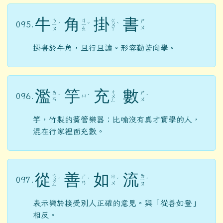
牛
角
掛
書
ㄋ
ㄐ
ㄍ
ㄕ
095.
ㄧ
ˊ
ㄧ
ˇ
ㄨ
ˋ
ㄨ
ㄡ
ㄠ
ㄚ
掛書於牛角，且行且讀。形容勤苦向學。
濫
竽
充
數
ㄔ
ㄌ
ㄕ
096.
ㄩ
ˋ
ˊ
ㄨ
ˋ
ㄢ
ㄨ
ㄥ
竽，竹製的簧管樂器；比喻沒有真才實學的人，
混在行家裡面充數。
從
善
如
流
ㄘ
ㄌ
ㄕ
ㄖ
097.
ㄨ
ˊ
ˋ
ˊ
ㄧ
ˊ
ㄢ
ㄨ
ㄥ
ㄡ
表示樂於接受別人正確的意見。與「從善如登」
相反。